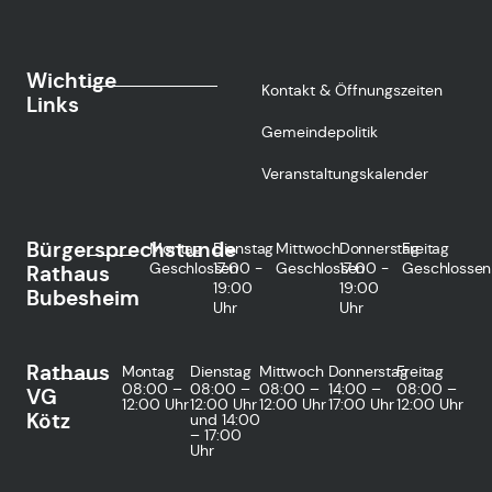
Wichtige
Kontakt & Öffnungszeiten
Links
Gemeindepolitik
Veranstaltungskalender
Bürgersprechstunde
Montag
Dienstag
Mittwoch
Donnerstag
Freitag
Geschlossen
17:00 -
Geschlossen
17:00 -
Geschlossen
Rathaus
19:00
19:00
Bubesheim
Uhr
Uhr
Rathaus
Montag
Dienstag
Mittwoch
Donnerstag
Freitag
08:00 –
08:00 –
08:00 –
14:00 –
08:00 –
VG
12:00 Uhr
12:00 Uhr
12:00 Uhr
17:00 Uhr
12:00 Uhr
Kötz
und 14:00
– 17:00
Uhr