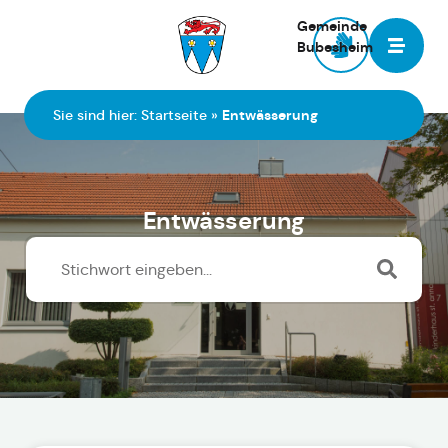
Gemeinde
Bubesheim
Zur Startseite
Sie sind hier:
Startseite
»
Entwässerung
Entwässerung