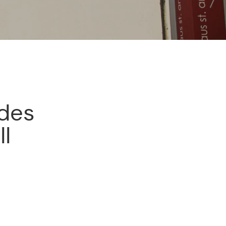
des
I