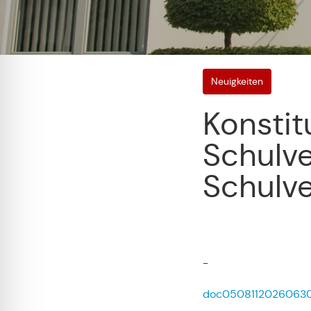
Neuigkeiten
Konstit
Schulv
Schulv
-
doc05081120260630