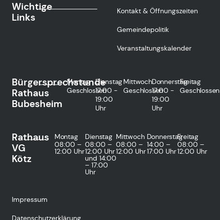
Wichtige
Kontakt & Öffnungszeiten
Links
Gemeindepolitik
Veranstaltungskalender
Bürgersprechstunde
Montag
Dienstag
Mittwoch
Donnerstag
Freitag
Geschlossen
17:00 -
Geschlossen
17:00 -
Geschlossen
Rathaus
19:00
19:00
Bubesheim
Uhr
Uhr
Rathaus
Montag
Dienstag
Mittwoch
Donnerstag
Freitag
08:00 –
08:00 –
08:00 –
14:00 –
08:00 –
VG
12:00 Uhr
12:00 Uhr
12:00 Uhr
17:00 Uhr
12:00 Uhr
Kötz
und 14:00
– 17:00
Uhr
Impressum
Datenschutzerklärung