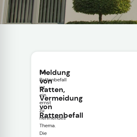
Meldung
Ein
von
Rattenbefall
ist
Ratten,
ein
Vermeidung
ernst
von
zu
Rattenbefall
nehmendes
Thema.
Die