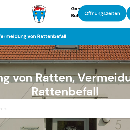
Gemeinde
Öffnungszeiten
Bubesheim
Zur Startseite
Vermeidung von Rattenbefall
g von Ratten, Vermeid
Rattenbefall